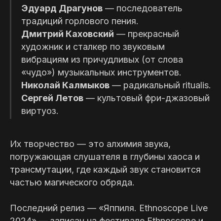
Эдуард Драгунов
— последователь
традиций горлового пения.
Дмитрий Каховский
— прекрасный
художник и сталкер по звуковым
вибрациям из причудливых (от слова
«чудо») музыкальных инструментов.
Николай Калмыков
— радикальный ritualis.
Сергей Летов
— культовый фри-джазовый
виртуоз.
Их творчество — это алхимия звука,
Билеты
погружающая слушателя в глубины хаоса и
трансмутации, где каждый звук становится
частью магического обряда.
Купить билет
Последний релиз — «Яппиля. Ethnoscope Live
2024» — записан на фестивале Ethnoscope и