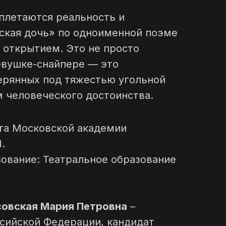
еплетаются реальность и
ская дочь» по одноименной поэме
 открытием. Это не просто
евушке-снайпере — это
терянных под тяжестью угольной
м человеческого достоинства.
ута Московской академии
.
зование: Театральное образование
овская Мария Петровна
–
сийской Федерации, кандидат