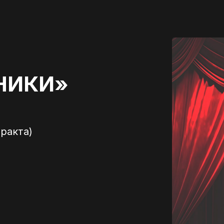
НИКИ»
тракта)